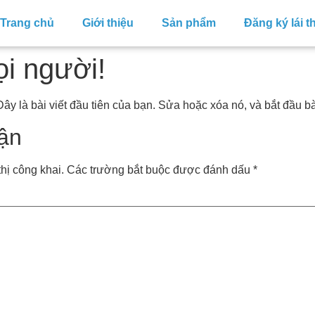
Trang chủ
Giới thiệu
Sản phẩm
Đăng ký lái t
ọi người!
 là bài viết đầu tiên của bạn. Sửa hoặc xóa nó, và bắt đầu bà
uận
hị công khai.
Các trường bắt buộc được đánh dấu
*