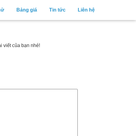
hử
Bảng giá
Tin tức
Liên hệ
i viết của bạn nhé!