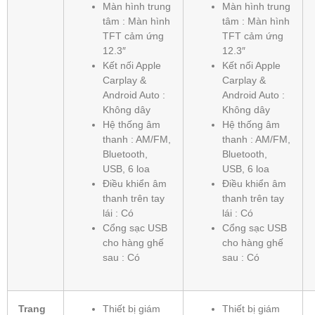
Màn hình trung
Màn hình trung
tâm : Màn hình
tâm : Màn hình
TFT cảm ứng
TFT cảm ứng
12.3″
12.3″
Kết nối Apple
Kết nối Apple
Carplay &
Carplay &
Android Auto :
Android Auto :
Không dây
Không dây
Hệ thống âm
Hệ thống âm
thanh : AM/FM,
thanh : AM/FM,
Bluetooth,
Bluetooth,
USB, 6 loa
USB, 6 loa
Điều khiển âm
Điều khiển âm
thanh trên tay
thanh trên tay
lái : Có
lái : Có
Cổng sạc USB
Cổng sạc USB
cho hàng ghế
cho hàng ghế
sau : Có
sau : Có
Trang
Thiết bị giám
Thiết bị giám