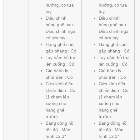
hướng, có tựa
hướng, có tựa
tay
tay
Điều chỉnh
Điều chỉnh
hàng ghế sau :
hàng ghế sau :
Điều chỉnh ngả,
Điều chỉnh ngả,
có tựa tay
có tựa tay
Hàng ghế cuối
Hàng ghế cuối
gập phẳng : Có
gập phẳng : Có
Tay nắm hỗ trợ
Tay nắm hỗ trợ
lên xuống : Có
lên xuống : Có
Giá hành lý
Giá hành lý
phía trên : Có
phía trên : Có
Cửa kính điều
Cửa kính điều
khiển điện : Có
khiển điện : Có
(1 chạm lên
(1 chạm lên
xuống cho
xuống cho
hàng ghế
hàng ghế
trước)
trước)
Bảng đồng hồ
Bảng đồng hồ
tốc độ : Màn
tốc độ : Màn
hình 12.3″
hình 12.3″