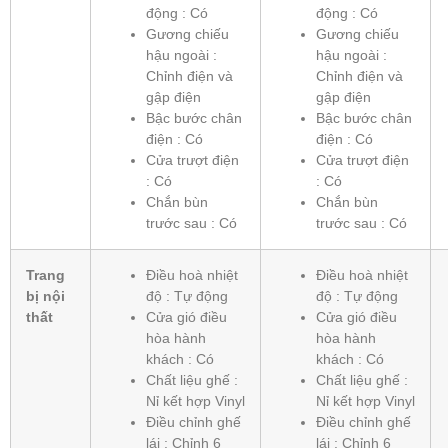
động : Có
động : Có
Gương chiếu
Gương chiếu
hậu ngoài :
hậu ngoài :
Chỉnh điện và
Chỉnh điện và
gập điện
gập điện
Bậc bước chân
Bậc bước chân
điện : Có
điện : Có
Cửa trượt điện
Cửa trượt điện
: Có
: Có
Chắn bùn
Chắn bùn
trước sau : Có
trước sau : Có
Trang
Điều hoà nhiệt
Điều hoà nhiệt
bị nội
độ : Tự động
độ : Tự động
thất
Cửa gió điều
Cửa gió điều
hòa hành
hòa hành
khách : Có
khách : Có
Chất liệu ghế :
Chất liệu ghế :
Nỉ kết hợp Vinyl
Nỉ kết hợp Vinyl
Điều chỉnh ghế
Điều chỉnh ghế
lái : Chỉnh 6
lái : Chỉnh 6