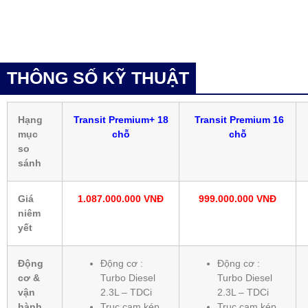
THÔNG SỐ KỸ THUẬT
Hạng
Transit Premium+ 18
Transit Premium 16
mục
chỗ
chỗ
so
sánh
Giá
1.087.000.000 VNĐ
999.000.000 VNĐ
niêm
yết
Động
Động cơ :
Động cơ :
cơ &
Turbo Diesel
Turbo Diesel
vận
2.3L – TDCi
2.3L – TDCi
hành
Trục cam kép,
Trục cam kép,