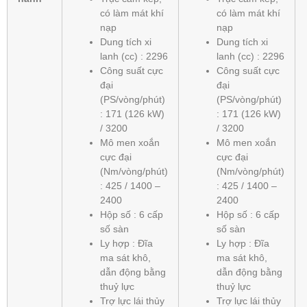
có làm mát khí
có làm mát khí
nạp
nạp
Dung tích xi
Dung tích xi
lanh (cc) : 2296
lanh (cc) : 2296
Công suất cực
Công suất cực
đại
đại
(PS/vòng/phút)
(PS/vòng/phút)
: 171 (126 kW)
: 171 (126 kW)
/ 3200
/ 3200
Mô men xoắn
Mô men xoắn
cực đại
cực đại
(Nm/vòng/phút)
(Nm/vòng/phút)
: 425 / 1400 –
: 425 / 1400 –
2400
2400
Hộp số : 6 cấp
Hộp số : 6 cấp
số sàn
số sàn
Ly hợp : Đĩa
Ly hợp : Đĩa
ma sát khô,
ma sát khô,
dẫn động bằng
dẫn động bằng
thuỷ lực
thuỷ lực
Trợ lực lái thủy
Trợ lực lái thủy